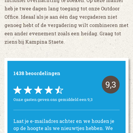
inclusief overnachting te boeken. Op deze manier
heb je twee dagen lang toegang tot onze Outdoor
Office. Ideaal als je aan één dag vergaderen niet
genoeg hebt of de vergadering wilt combineren met
een ander evenement zoals een heidag. Graag tot
ziens bij Kampina Staete.
1438 beoordelingen
9,3
Onze gasten geven ons gemiddeld een 9,3
Laat je e-mailadres achter en we houden je
op de hoogte als we nieuwtjes hebben. We