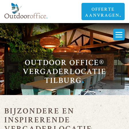
OFFERTE
AANVRAGEN
OUTDOOR OFFICE®
OUTDOOR OFFICE®
OUTDOOR OFFICE®
VERGADERLOCATIE
VERGADERLOCATIE
VERGADERLOCATIE
TILBURG
TILBURG
TILBURG
BIJZONDERE EN
INSPIRERENDE
VERGADERLOCATIE